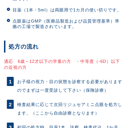
目薬（1本・5ml）は両眼用で1カ月の使い切りです。
点眼薬はGMP（医療品製造および品質管理基準）準
拠の工場で製造されています。
処方の流れ
適応 6歳～12才以下の学童の方 ・中等度（-6D）以下
の近視の方
お子様の視力・目の状態を診察する必要があります
のでまずは一度受診して下さい（保険診療）
検査結果に応じて次回リジュセアミニ点眼を処方し
ます。（ここから自由診療となります）
初回の処方時、目薬1本、診察、検査代込 1か月